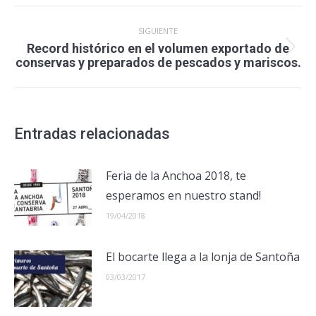
Navegación
SIGUIENTE
entre
Record histórico en el volumen exportado de
publicaciones
Publicación
conservas y preparados de pescados y mariscos.
siguiente:
Entradas relacionadas
Feria de la Anchoa 2018, te
esperamos en nuestro stand!
19/04/2018
El bocarte llega a la lonja de Santoña
03/03/2017