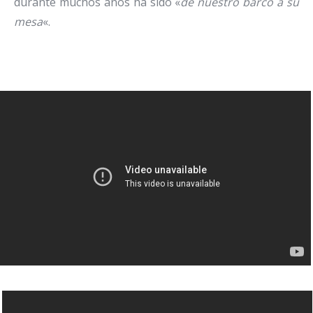
durante muchos años ha sido «
de nuestro barco a su
mesa
«.