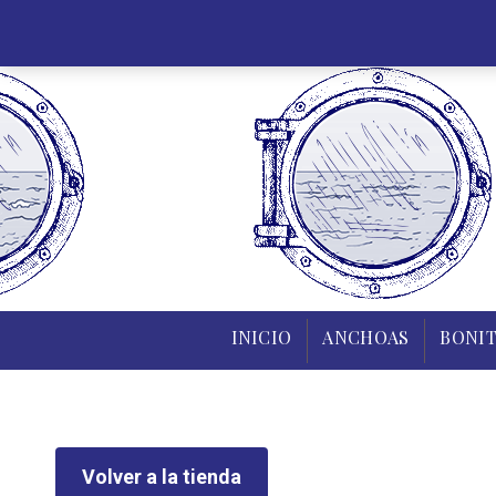
INICIO
INICIO
ANCHOAS
BONIT
Volver a la tienda