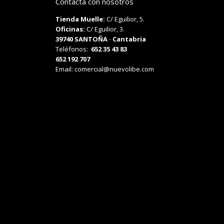
Contacta con nosotros
Tienda Muelle:
C/ Eguilior, 5.
Oficinas:
C/ Eguilior, 3.
39740 SANTOÑA · Cantabria
Teléfonos:
652 35 43 83
652 192 707
Email:
comercial@nuevolibe.com