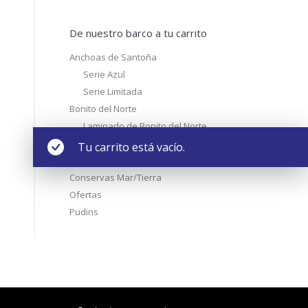
De nuestro barco a tu carrito
Anchoas de Santoña
Serie Azul
Serie Limitada
Bonito del Norte
Laminado de Bonito del Norte
Tronco de Bonito del Norte
Tu carrito está vacío.
Ventresca de Bonito del Norte
Conservas Mar/Tierra
Ofertas
Pudins