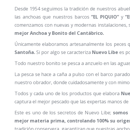
Desde 1954 seguimos la tradición de nuestros abue
las anchoas que nuestros barcos
“EL PIQUIO”
y
“
comenzamos con nuevas y modernas instalaciones, si
mejor Anchoa y Bonito del Cantábrico.
Únicamente elaboramos artesanalmente los peces 
Santoña.
Si por algo se caracteriza
Nuevo Libe
es po
Todo nuestro bonito se pesca a anzuelo en las aguas
La pesca se hace a caña a pulso con el barco parado
nuestro obrador, donde cuidadosamente y con mimo pr
Todos y cada uno de los productos que elabora
Nue
captura el mejor pescado que las expertas manos de 
Este es uno de los secretos de Nuevo Libe;
somos l
mejor materia prima, controlando 100% su origen 
tradición conservera, garantizan que nuestras anchoas