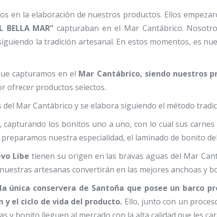
los en la elaboración de nuestros productos. Ellos empez
EL BELLA MAR”
capturaban en el Mar Cantábrico. Nosotros
guiendo la tradición artesanal. En estos momentos, es nu
que capturamos en el
Mar Cantábrico, siendo nuestros p
r ofrecer productos selectos.
 del Mar Cantábrico y se elabora siguiendo el método trad
, capturando los bonitos uno a uno, con lo cual sus carnes 
eparamos nuestra especialidad, el laminado de bonito del n
vo Libe
tienen su origen en las bravas aguas del Mar Cant
nuestras artesanas convertirán en las mejores anchoas y b
a única conservera de Santoña que posee un barco prop
y el ciclo de vida del producto.
Ello, junto con un proce
 y bonito lleguen al mercado con la alta calidad que les car