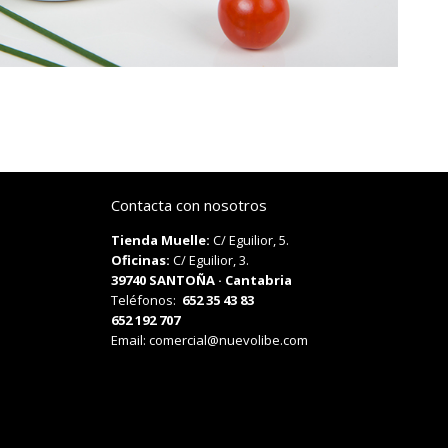
Contacta con nosotros
Tienda Muelle:
C/ Eguilior, 5.
Oficinas:
C/ Eguilior, 3.
39740 SANTOÑA · Cantabria
Teléfonos:
652 35 43 83
652 192 707
Email:
comercial@nuevolibe.com