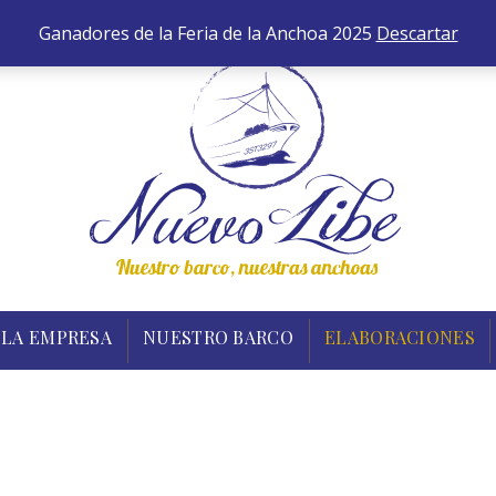
652 
INICIO
TIENDA
LA EMPRESA
NUESTRO B
Ganadores de la Feria de la Anchoa 2025
Descartar
LA EMPRESA
NUESTRO BARCO
ELABORACIONES