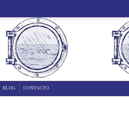
35 43 83
0,00
€
Mi cuenta
Regístrate
0
ARCO
ELABORACIONES
BLOG
CONTACTO
BLOG
CONTACTO