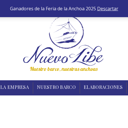
652 
INICIO
TIENDA
LA EMPRESA
NUESTRO B
Ganadores de la Feria de la Anchoa 2025
Descartar
LA EMPRESA
NUESTRO BARCO
ELABORACIONES