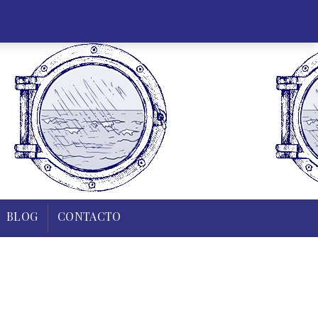
35 43 83
0,00
€
Mi cuenta
Regístrate
0
ARCO
ELABORACIONES
BLOG
CONTACTO
BLOG
CONTACTO