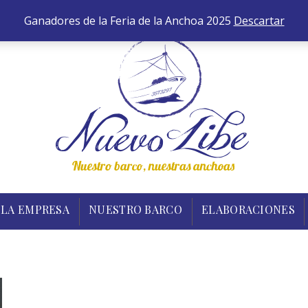
652 
INICIO
TIENDA
LA EMPRESA
NUESTRO B
Ganadores de la Feria de la Anchoa 2025
Descartar
LA EMPRESA
NUESTRO BARCO
ELABORACIONES