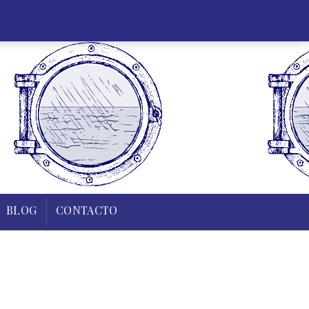
35 43 83
0,00
€
Mi cuenta
Regístrate
0
ARCO
ELABORACIONES
BLOG
CONTACTO
BLOG
CONTACTO