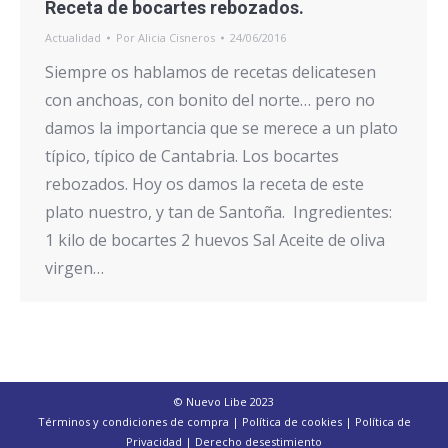
Receta de bocartes rebozados.
Actualidad
Por
Alicia Cisneros
24/06/2016
Siempre os hablamos de recetas delicatesen
con anchoas, con bonito del norte… pero no
damos la importancia que se merece a un plato
típico, típico de Cantabria. Los bocartes
rebozados. Hoy os damos la receta de este
plato nuestro, y tan de Santoña. Ingredientes:
1 kilo de bocartes 2 huevos Sal Aceite de oliva
virgen…
© Nuevo Libe 2023
Términos y condiciones de compra
|
Política de cookies
|
Política de
Privacidad
|
Derecho desestimiento