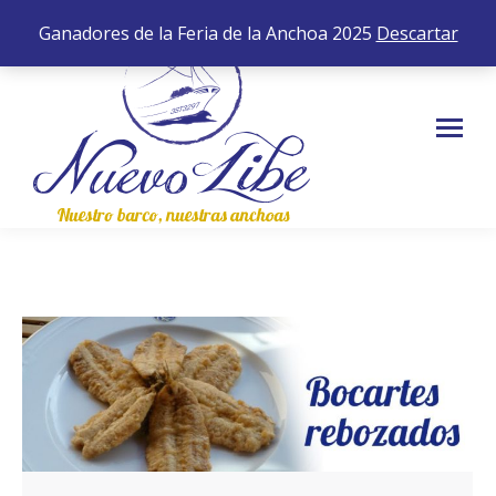
652 35 43 83
0,00
€
0
Ganadores de la Feria de la Anchoa 2025
Descartar