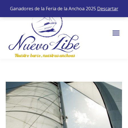
652 35 43 83
0,00
€
0
Ganadores de la Feria de la Anchoa 2025
Descartar