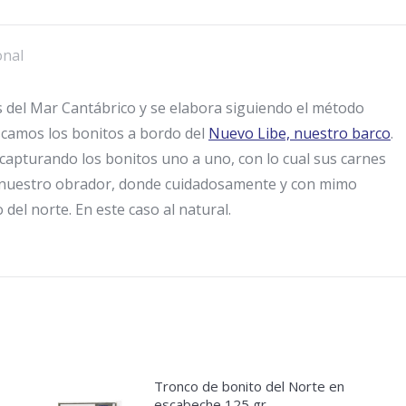
natural
125gr
onal
cantidad
 del Mar Cantábrico y se elabora siguiendo el método
scamos los bonitos a bordo del
Nuevo Libe, nuestro barco
.
 capturando los bonitos uno a uno, con lo cual sus carnes
 a nuestro obrador, donde cuidadosamente y con mimo
del norte. En este caso al natural.
Tronco de bonito del Norte en
escabeche 125 gr