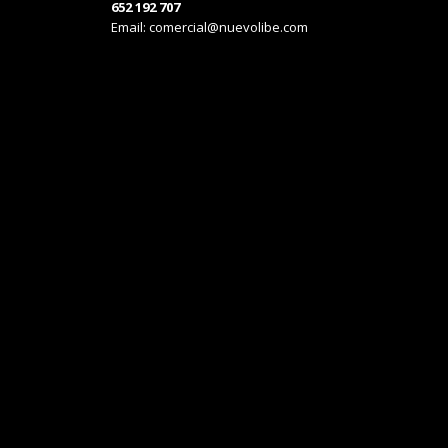
652 192 707
Email:
comercial@nuevolibe.com