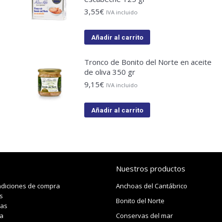
3,55
€
IVA incluido
Añadir al carrito
Tronco de Bonito del Norte en aceite
de oliva 350 gr
9,15
€
IVA incluido
Añadir al carrito
Nuestros productos
ndiciones de compra
Anchoas del Cantábrico
s
Bonito del Norte
das
a
Conservas del mar