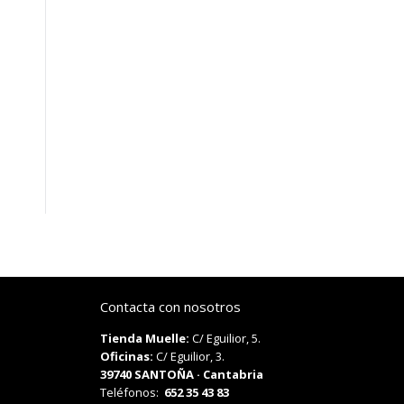
Contacta con nosotros
Tienda Muelle:
C/ Eguilior, 5.
Oficinas:
C/ Eguilior, 3.
39740 SANTOÑA · Cantabria
Teléfonos:
652 35 43 83