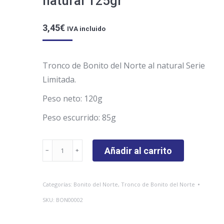
natural 125gr
3,45
€
IVA incluido
Tronco de Bonito del Norte al natural Serie
Limitada.
Peso neto: 120g
Peso escurrido: 85g
Tronco
Añadir al carrito
de
Bonito
Categorías:
Bonito del Norte
,
Tronco de Bonito del Norte
del
SKU:
BON00002
Norte
al