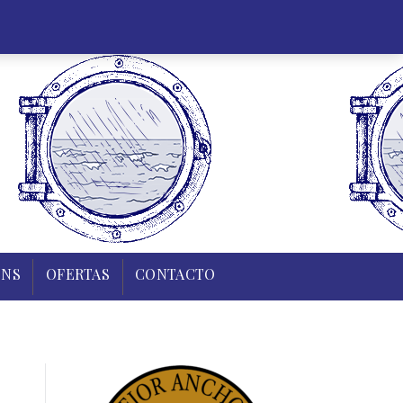
35 43 83
0,00
€
Mi cuenta
Regístrate
0
R Y TIERRA
PUDINS
OFERTAS
CONTACTO
INS
OFERTAS
CONTACTO