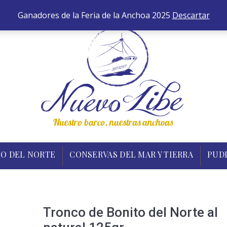
652 
ANCHOAS
BONITO DEL NORTE
CONSERVAS DEL MA
Ganadores de la Feria de la Anchoa 2025
Descartar
O DEL NORTE
CONSERVAS DEL MAR Y TIERRA
PUD
Tronco de Bonito del Norte al