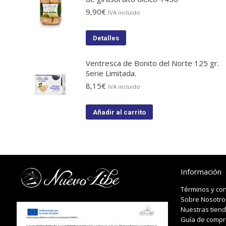
9,90
€
IVA incluido
Detalles
Ventresca de Bonito del Norte 125 gr.
Serie Limitada.
8,15
€
IVA incluido
Añadir al carrito
Información
Términos y co
Sobre Nosotro
Nuestras tien
Guía de compr