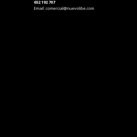
652 192 707
Email:
comercial@nuevolibe.com