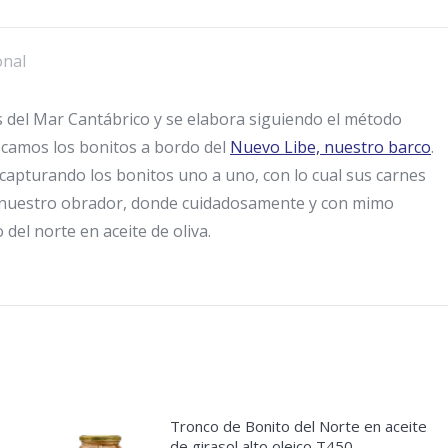
aceite
de
onal
oliva
125
 del Mar Cantábrico y se elabora siguiendo el método
gr
scamos los bonitos a bordo del
Nuevo Libe, nuestro barco
.
cantidad
 capturando los bonitos uno a uno, con lo cual sus carnes
 a nuestro obrador, donde cuidadosamente y con mimo
del norte en aceite de oliva.
Tronco de Bonito del Norte en aceite
de girasol alto oleico T450