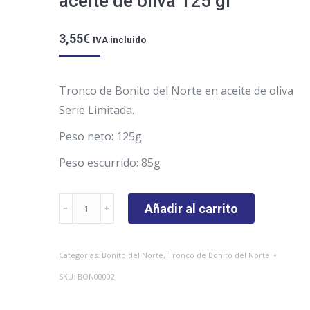
aceite de oliva 125 gr
3,55
€
IVA incluido
Tronco de Bonito del Norte en aceite de oliva
Serie Limitada.
Peso neto: 125g
Peso escurrido: 85g
Tronco
Añadir al carrito
de
Bonito
Categorías:
Bonito del Norte
,
Tronco de Bonito del Norte
del
SKU:
BON00002
Norte
en