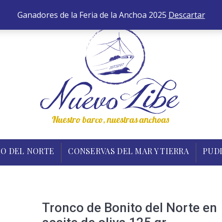
652 
ANCHOAS
BONITO DEL NORTE
CONSERVAS DEL MA
Ganadores de la Feria de la Anchoa 2025
Descartar
O DEL NORTE
CONSERVAS DEL MAR Y TIERRA
PUD
Tronco de Bonito del Norte en