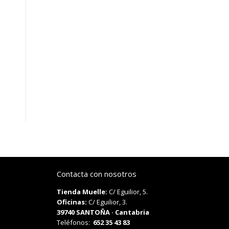
Contacta con nosotros
Tienda Muelle:
C/ Eguilior, 5.
Oficinas:
C/ Eguilior, 3.
39740 SANTOÑA · Cantabria
Teléfonos:
652 35 43 83