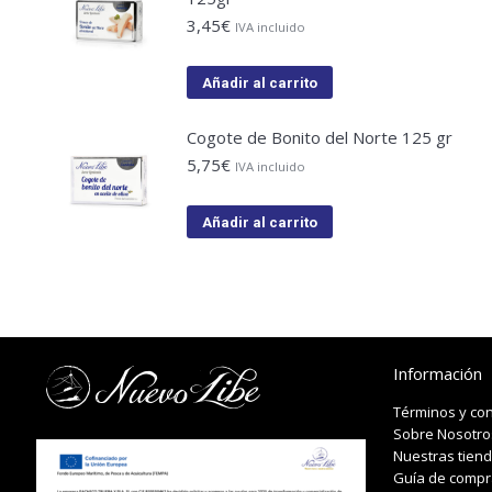
3,45
€
IVA incluido
Añadir al carrito
Cogote de Bonito del Norte 125 gr
5,75
€
IVA incluido
Añadir al carrito
Información
Términos y co
Sobre Nosotro
Nuestras tien
Guía de compr