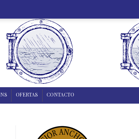
35 43 83
0,00
€
Mi cuenta
Regístrate
0
R Y TIERRA
PUDINS
OFERTAS
CONTACTO
INS
OFERTAS
CONTACTO