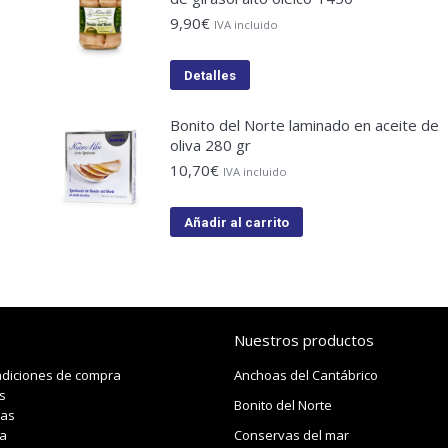
9,90
€
IVA incluido
Detalles
Bonito del Norte laminado en aceite de
oliva 280 gr
10,70
€
IVA incluido
Añadir al carrito
Nuestros productos
ndiciones de compra
Anchoas del Cantábrico
s
Bonito del Norte
das
a
Conservas del mar