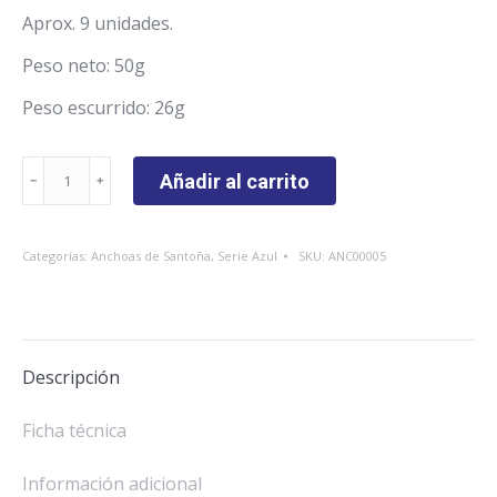
Aprox. 9 unidades.
Peso neto: 50g
Peso escurrido: 26g
Anchoas
Añadir al carrito
del
Cantábrico
Categorías:
Anchoas de Santoña
,
Serie Azul
SKU:
ANC00005
Serie
Azul
octavillo
50
Descripción
gr.
cantidad
Ficha técnica
Información adicional