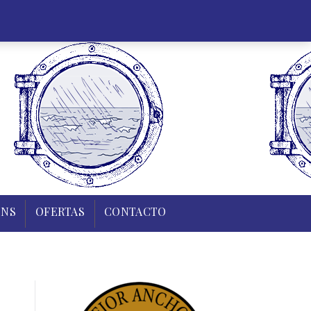
35 43 83
0,00
€
Mi cuenta
Regístrate
0
R Y TIERRA
PUDINS
OFERTAS
CONTACTO
INS
OFERTAS
CONTACTO