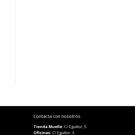
Contacta con nosotros
Tienda Muelle:
C/ Eguilior, 5.
Oficinas:
C/ Eguilior, 3.