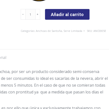
Anchoas
Añadir al carrito
del
Cantábrico
Categorías:
Anchoas de Santoña
,
Serie Limitada
SKU:
ANC0005E
Octavillo
Serie
Limitada
50
onal
gr
cantidad
anchoa, por ser un producto considerado semi-conserva
de ser consumidas lo ideal es sacarlas de la nevera, abrir el
 menos 5 minutos. En el caso de que no se comieran todas
idas con prontitud ya que a medida que pasan los días el
 es por ello que única y exclusivamente trabajamos con