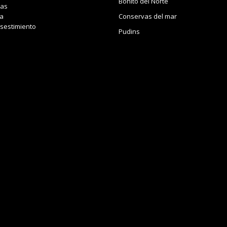
Bonito del Norte
das
a
Conservas del mar
sestimiento
Pudins