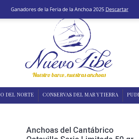
652 
ANCHOAS
BONITO DEL NORTE
CONSERVAS DEL MA
Ganadores de la Feria de la Anchoa 2025
Descartar
O DEL NORTE
CONSERVAS DEL MAR Y TIERRA
PUD
Anchoas del Cantábrico