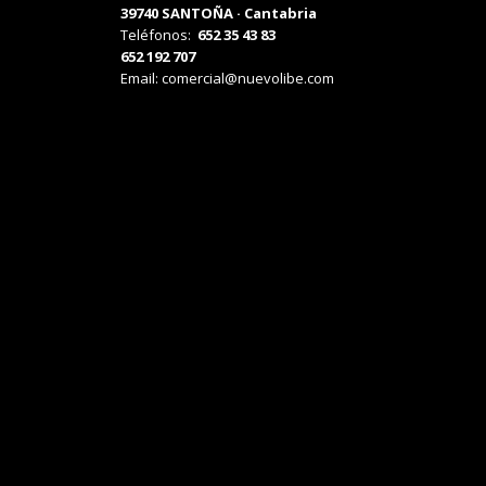
39740 SANTOÑA · Cantabria
Teléfonos:
652 35 43 83
652 192 707
Email:
comercial@nuevolibe.com