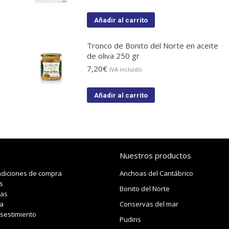
Añadir al carrito
Tronco de Bonito del Norte en aceite
de oliva 250 gr
7,20
€
IVA incluido
Añadir al carrito
Nuestros productos
ndiciones de compra
Anchoas del Cantábrico
s
Bonito del Norte
das
a
Conservas del mar
sestimiento
Pudins