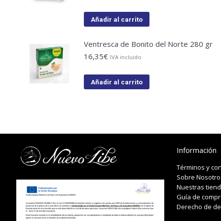
Añadir al carrito
Ventresca de Bonito del Norte 280 gr
16,35
€
IVA incluido
Añadir al carrito
Información
Términos y co
Sobre Nosotro
Nuestras tien
Guía de compr
Derecho de de