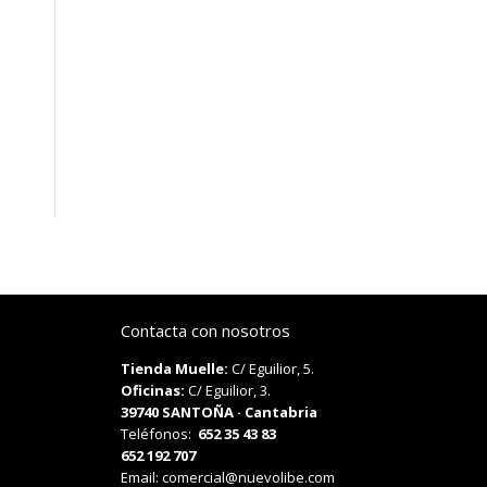
Contacta con nosotros
Tienda Muelle:
C/ Eguilior, 5.
Oficinas:
C/ Eguilior, 3.
39740 SANTOÑA · Cantabria
Teléfonos:
652 35 43 83
652 192 707
Email:
comercial@nuevolibe.com