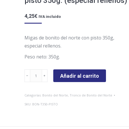
pisto 350g. (especial rellenos)
4,25
€
IVA incluido
Migas de bonito del norte con pisto 350g,
especial rellenos.
Peso neto: 350g.
Migas
Añadir al carrito
de
bonito
Categorías:
Bonito del Norte
,
Tronco de Bonito del Norte
del
SKU:
BON-T350-PISTO
norte
con
pisto