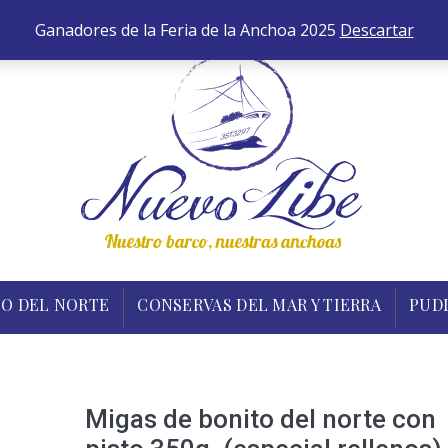
652 
ANCHOAS
BONITO DEL NORTE
CONSERVAS DEL MA
Ganadores de la Feria de la Anchoa 2025
Descartar
O DEL NORTE
CONSERVAS DEL MAR Y TIERRA
PUD
Migas de bonito del norte con