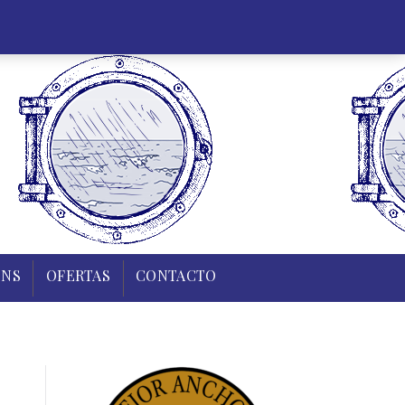
35 43 83
0,00
€
Mi cuenta
Regístrate
0
R Y TIERRA
PUDINS
OFERTAS
CONTACTO
INS
OFERTAS
CONTACTO