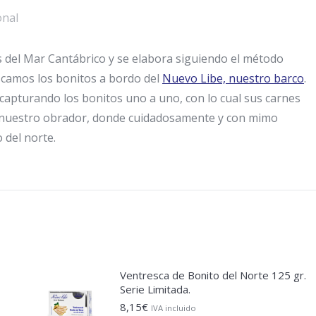
350g.
onal
(especial
rellenos)
 del Mar Cantábrico y se elabora siguiendo el método
cantidad
scamos los bonitos a bordo del
Nuevo Libe, nuestro barco
.
 capturando los bonitos uno a uno, con lo cual sus carnes
 a nuestro obrador, donde cuidadosamente y con mimo
 del norte.
Ventresca de Bonito del Norte 125 gr.
Serie Limitada.
8,15
€
IVA incluido