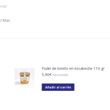
onal
l Mar.
Pudin de bonito en escabeche 110 gr
3,90
€
IVA incluido
Añadir al carrito