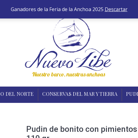
652 
ANCHOAS
BONITO DEL NORTE
CONSERVAS DEL MA
Ganadores de la Feria de la Anchoa 2025
Descartar
O DEL NORTE
CONSERVAS DEL MAR Y TIERRA
PUD
Pudin de bonito con pimientos