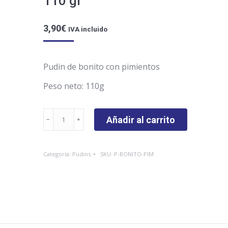
110 gr
3,90
€
IVA incluido
Pudin de bonito con pimientos
Peso neto: 110g
Pudin
Añadir al carrito
de
bonito
Categoría:
Pudins
SKU:
P-BONITO-PIM
con
pimientos
110
gr
cantidad