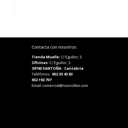
Contacta con nosotros
Tienda Muelle:
C/ Eguilior, 5.
Oficinas:
C/ Eguilior, 3.
39740 SANTOÑA · Cantabria
Teléfonos:
652 35 43 83
652 192 707
Email:
comercial@nuevolibe.com