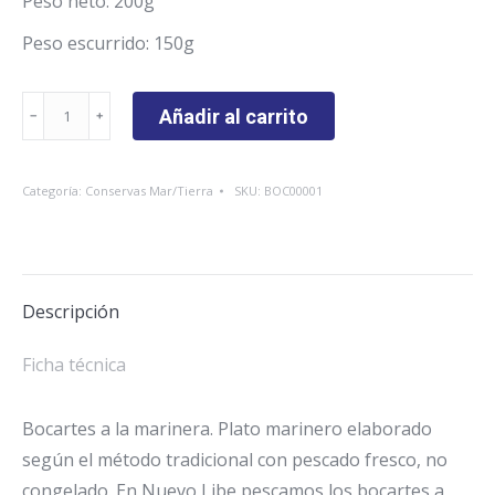
Peso neto: 200g
Peso escurrido: 150g
Bocartes
Añadir al carrito
a
la
Categoría:
Conservas Mar/Tierra
SKU:
BOC00001
marinera
cantidad
Descripción
Ficha técnica
Bocartes a la marinera. Plato marinero elaborado
según el método tradicional con pescado fresco, no
congelado. En Nuevo Libe pescamos los bocartes a